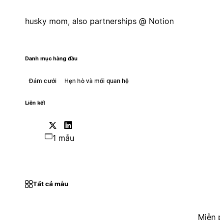
husky mom, also partnerships @ Notion
Danh mục hàng đầu
Đám cưới
Hẹn hò và mối quan hệ
Liên kết
1 mẫu
Tất cả mẫu
Miễn 