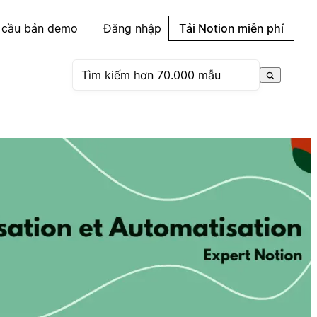
 cầu bản demo
Đăng nhập
Tải Notion miễn phí