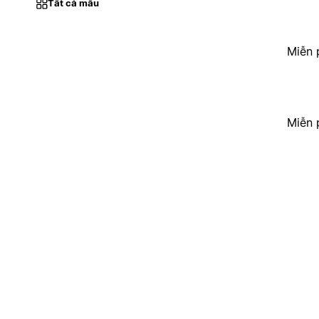
Tất cả mẫu
Miễn 
Miễn 