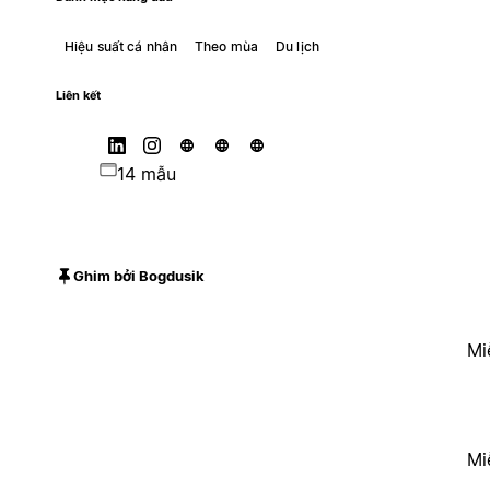
Hiệu suất cá nhân
Theo mùa
Du lịch
Liên kết
14 mẫu
Ghim bởi Bogdusik
Mi
Mi