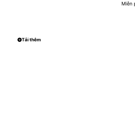
Miễn 
Tải thêm