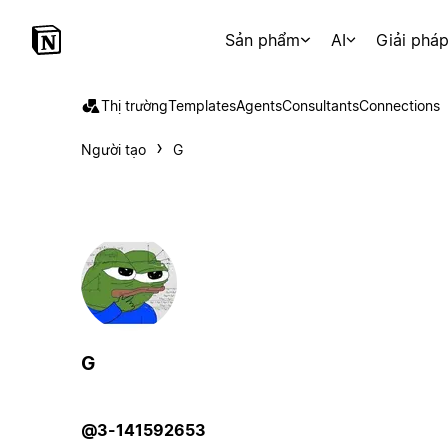
Sản phẩm
AI
Giải phá
Thị trường
Templates
Agents
Consultants
Connections
Người tạo
G
G
@3-141592653