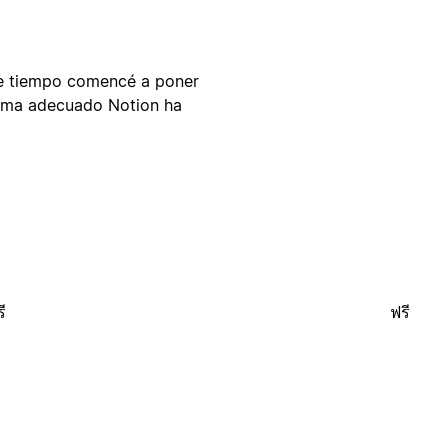
ce tiempo comencé a poner
tema adecuado Notion ha
ี
ฟรี