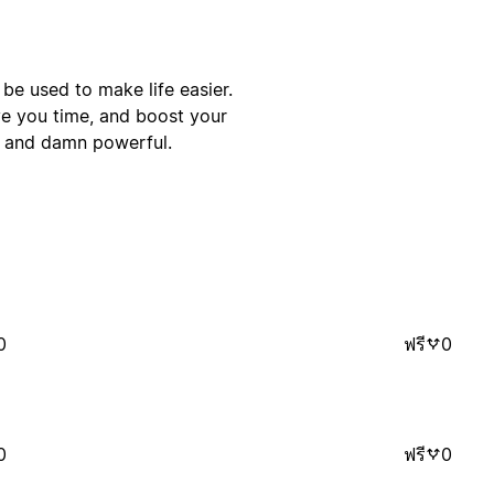
 be used to make life easier.
ve you time, and boost your
— and damn powerful.
0
ฟรี
0
0
ฟรี
0