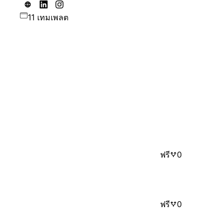
11 เทมเพลต
ฟรี
0
ฟรี
0