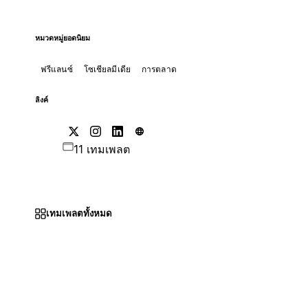
หมวดหมู่ยอดนิยม
ฟรีแลนซ์
โซเชียลมีเดีย
การตลาด
ลิงค์
11 เทมเพลต
เทมเพลตทั้งหมด