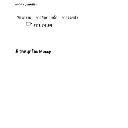
หมวดหมู่ยอดนิยม
วิศวกรรม
การติดตามบั๊ก
การออกตั๋ว
1 เทมเพลต
ปักหมุดโดย Mossy