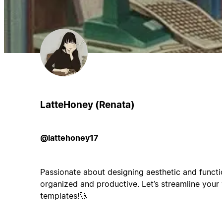
LatteHoney (Renata)
@lattehoney17
Passionate about designing aesthetic and functi
organized and productive. Let’s streamline you
templates!🚀