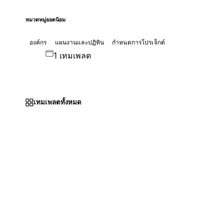
หมวดหมู่ยอดนิยม
องค์กร
แผนงานและปฏิทิน
กำหนดการโปรเจ็กต์
1 เทมเพลต
เทมเพลตทั้งหมด