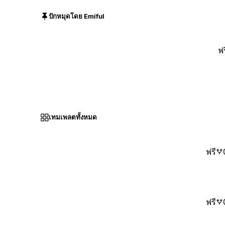
ปักหมุดโดย Emiful
ฟร
เทมเพลตทั้งหมด
ฟรี
ฟรี