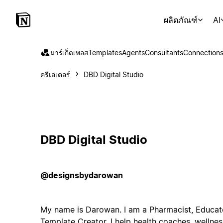
ผลิตภัณฑ์
AI
มาร์เก็ตเพลส
Templates
Agents
Consultants
Connection
ครีเอเตอร์
DBD Digital Studio
DBD Digital Studio
@designsbydarowan
My name is Darowan. I am a Pharmacist, Educat
Template Creator. I help health coaches, wellnes