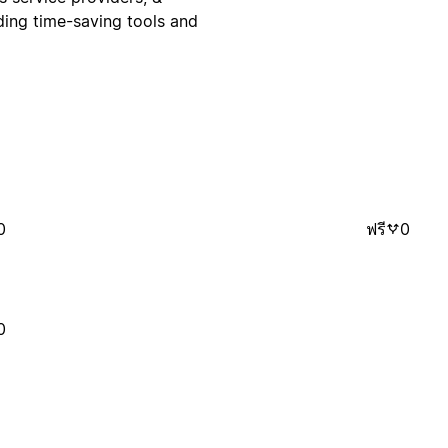
ding time-saving tools and
0
ฟรี
0
0