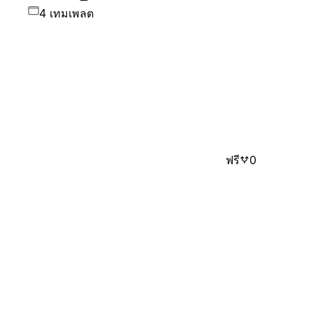
4 เทมเพลต
ฟรี
0