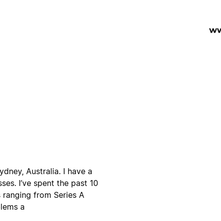
Sydney, Australia. I have a
ses. I’ve spent the past 10
s ranging from Series A
blems a