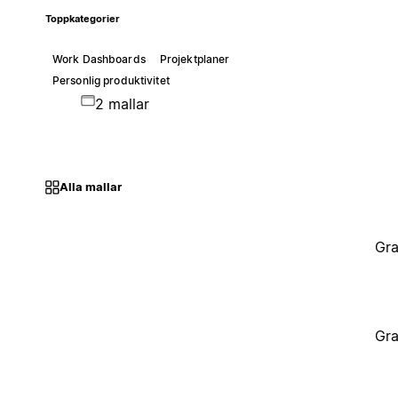
Toppkategorier
Work Dashboards
Projektplaner
Personlig produktivitet
2 mallar
Alla mallar
Gra
Gra