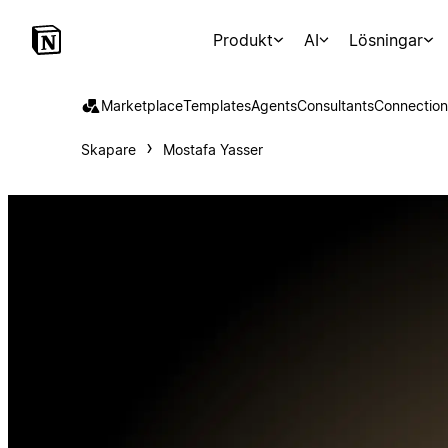
Produkt
AI
Lösningar
Marketplace
Templates
Agents
Consultants
Connection
Skapare
Mostafa Yasser