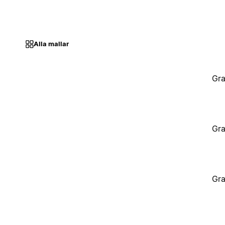
Alla mallar
Gra
Gra
Gra