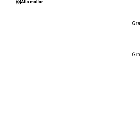
Alla mallar
Gra
Gra