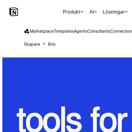
Produkt
AI
Lösningar
Marketplace
Templates
Agents
Consultants
Connection
Skapare
Brio