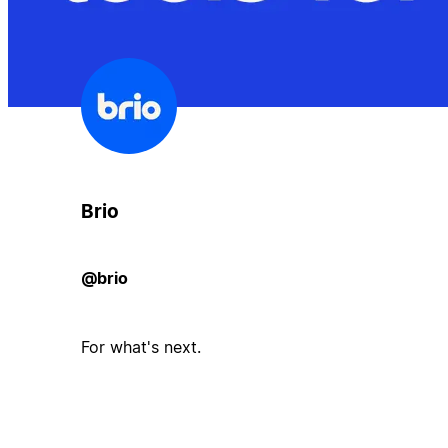
Brio
@brio
For what's next.