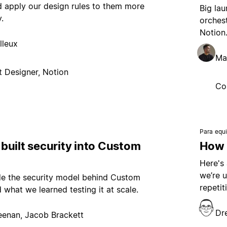
 apply our design rules to them more
Big lau
.
orchest
Notion
lleux
Ma
 Designer, Notion
Co
Para equ
built security into Custom
How 
Here's
we’re 
de the security model behind Custom
repeti
 what we learned testing it at scale.
Dr
eenan, Jacob Brackett