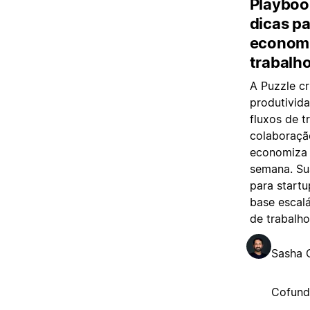
Playbook
dicas pa
economi
trabalh
A Puzzle c
produtivida
fluxos de t
colaboraçã
economiza 
semana. Su
para start
base escal
de trabalho
Sasha O
Cofund