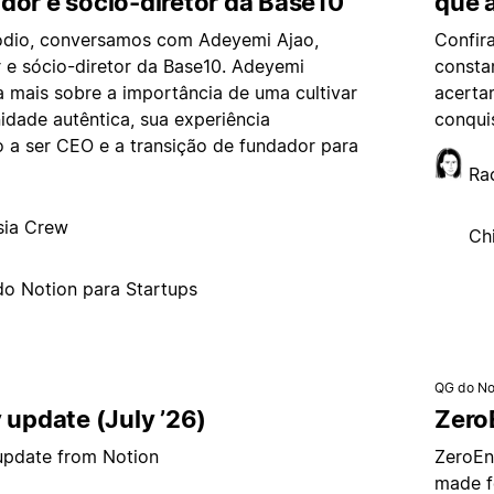
dor e sócio-diretor da Base10
que 
ódio, conversamos com Adeyemi Ajao,
Confir
 e sócio-diretor da Base10. Adeyemi
consta
 mais sobre a importância de uma cultivar
acerta
dade autêntica, sua experiência
conqui
 a ser CEO e a transição de fundador para
Ra
sia Crew
Ch
do Notion para Startups
QG do No
 update (July ’26)
ZeroE
 update from Notion
ZeroEnt
made f