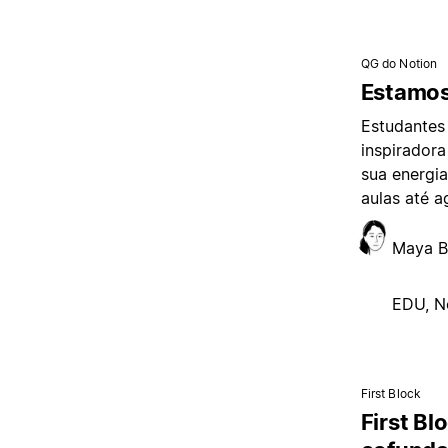
QG do Notion
Estamos
Estudantes
inspirador
sua energi
aulas até a
Maya B
EDU, N
First Block
First B