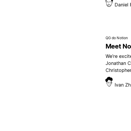
Daniel
QG do Notion
Meet Not
We’re excit
Jonathan C
Christopher
Ivan Z