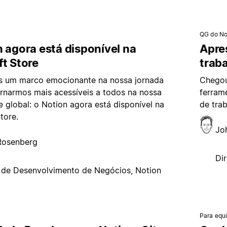
QG do No
 agora está disponível na
Apre
t Store
trab
 um marco emocionante na nossa jornada
Chegou
ornarmos mais acessíveis a todos na nossa
ferram
global: o Notion agora está disponível na
de tra
tore.
Jo
Rosenberg
Di
r de Desenvolvimento de Negócios, Notion
Para equ