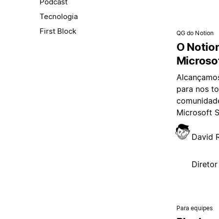
Podcast
Tecnologia
First Block
QG do Notion
O Notion
Microsof
Alcançamos
para nos t
comunidade 
Microsoft S
David 
Direto
Para equipes