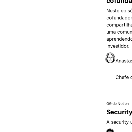
cofunda
Neste epis
cofundador
compartilha
uma comuni
aprendendo
investidor.
Anasta
Chefe 
QG do Notion
Security
A security