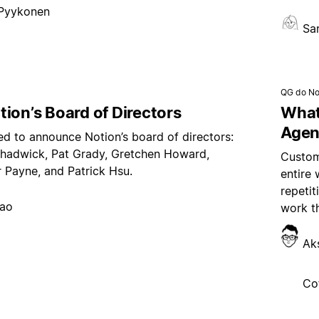
 Pyykonen
Sa
QG do No
ion’s Board of Directors
What
Agen
ed to announce Notion’s board of directors:
hadwick, Pat Grady, Gretchen Howard,
Custom
 Payne, and Patrick Hsu.
entire
repeti
hao
work t
Ak
Co