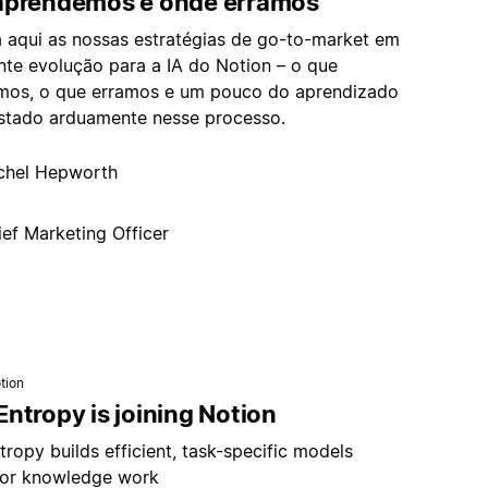
aprendemos e onde erramos
a aqui as nossas estratégias de go-to-market em
nte evolução para a IA do Notion – o que
mos, o que erramos e um pouco do aprendizado
stado arduamente nesse processo.
chel Hepworth
ief Marketing Officer
tion
ntropy is joining Notion
ropy builds efficient, task-specific models
or knowledge work