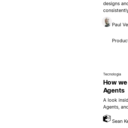
designs and
consistently
Paul Ve
Product
Tecnologia
How we 
Agents
A look insi
Agents, and
Sean K