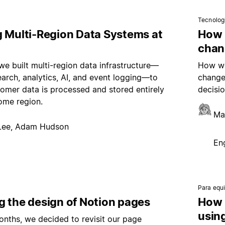
Tecnolog
g Multi-Region Data Systems at
How 
chan
e built multi-region data infrastructure—
How we
arch, analytics, AI, and event logging—to
change
omer data is processed and stored entirely
decisio
home region.
Ma
 Lee, Adam Hudson
En
Para equ
g the design of Notion pages
How 
usin
onths, we decided to revisit our page