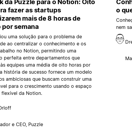
 da Puzzle para o Notion: Oito
Conh
ra fazer as startups
o que
zarem mais de 8 horas de
Conheç
o por semana
nem sa
riou uma solução para o problema de
Dr
de ao centralizar o conhecimento e os
rabalho no Notion, permitindo uma
o perfeita entre departamentos que
Ma
às equipes uma média de oito horas por
a história de sucesso fornece um modelo
ups ambiciosas que buscam construir uma
ável para o crescimento usando o espaço
 flexível da Notion.
rloff
ador e CEO, Puzzle