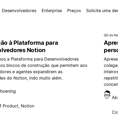
Desenvolvedores
Enterprise
Preços
Solicite uma d
QG do No
ção à Plataforma para
Apre
lvedores Notion
pers
os a Plataforma para Desenvolvedores
Aprese
vos blocos de construção que permitem aos
colega
dores e agentes expandirem as
inteiro
des do Notion, indo muito além.
repeti
concen
hoening
Ak
f Product, Notion
Co