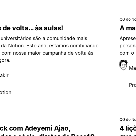
QG do No
 de volta… às aulas!
A man
 universitários são a comunidade mais
Aprese
a da Notion. Este ano, estamos combinando
person
a com nossa maior campanha de volta às
com o 
gora.
Mat
akir
Pr
otion
QG do No
lock com Adeyemi Ajao,
4 liç