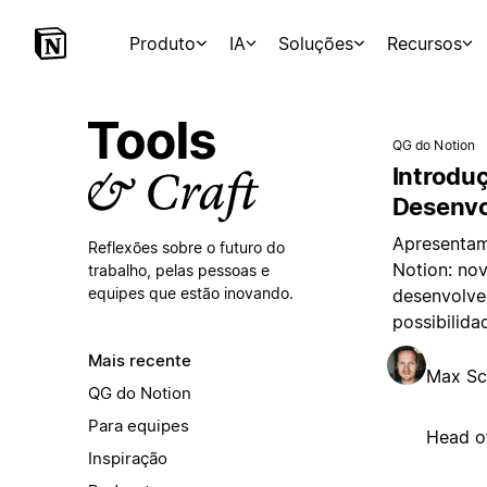
Produto
IA
Soluções
Recursos
QG do Notion
Introdu
Desenvo
Apresentam
Reflexões sobre o futuro do
Notion: no
trabalho,
pelas pessoas e
equipes que estão inovando.
desenvolve
possibilida
Mais recente
Max Sc
QG do Notion
Para equipes
Head o
Inspiração