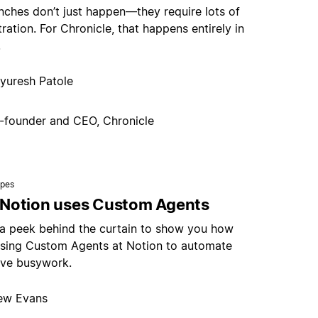
nches don’t just happen—they require lots of
ration. For Chronicle, that happens entirely in
.
yuresh Patole
-founder and CEO, Chronicle
ipes
Notion uses Custom Agents
 a peek behind the curtain to show you how
using Custom Agents at Notion to automate
tive busywork.
ew Evans