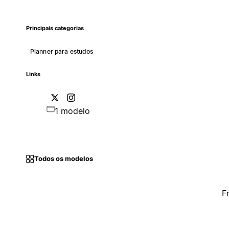
Principais categorias
Planner para estudos
Links
1 modelo
Todos os modelos
F