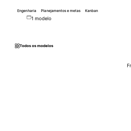
Engenharia
Planejamentos e metas
Kanban
1 modelo
Todos os modelos
F