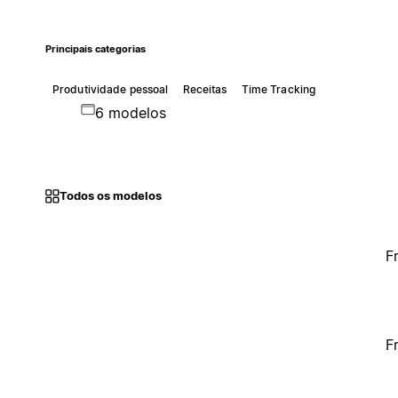
Principais categorias
Produtividade pessoal
Receitas
Time Tracking
6 modelos
Todos os modelos
F
F