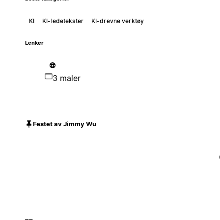
KI
KI-ledetekster
KI-drevne verktøy
Lenker
3 maler
Festet av Jimmy Wu