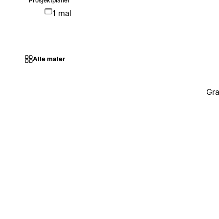
Prosjektplaner
1 mal
Alle maler
Gra