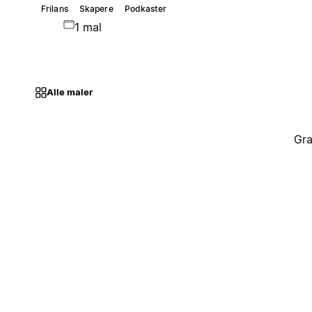
Frilans
Skapere
Podkaster
1 mal
Alle maler
Gra