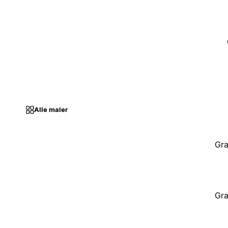
Alle maler
Gra
Gra