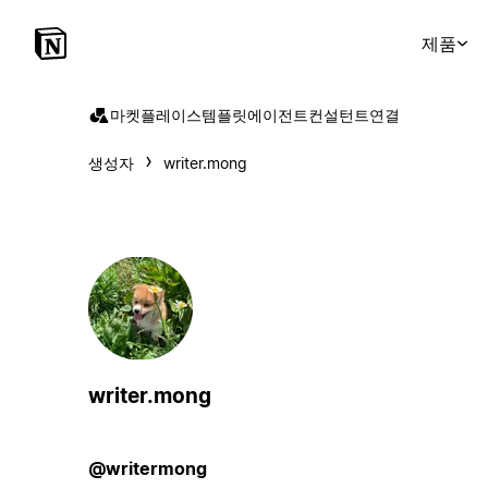
제품
마켓플레이스
템플릿
에이전트
컨설턴트
연결
생성자
writer.mong
writer.mong
@writermong