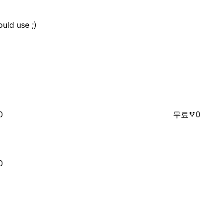
d use ;)
0
무료
0
0