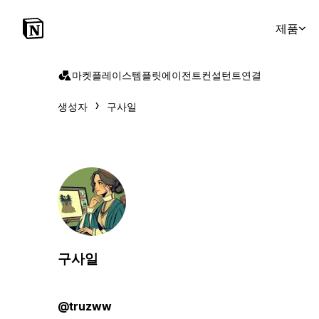
제품
마켓플레이스
템플릿
에이전트
컨설턴트
연결
생성자
구사일
구사일
@truzww