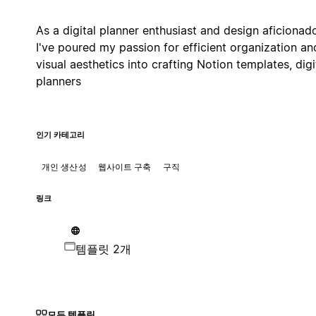
As a digital planner enthusiast and design aficionad
I've poured my passion for efficient organization an
visual aesthetics into crafting Notion templates, digi
planners
인기 카테고리
개인 생산성
웹사이트 구축
구직
링크
템플릿 2개
모든 템플릿