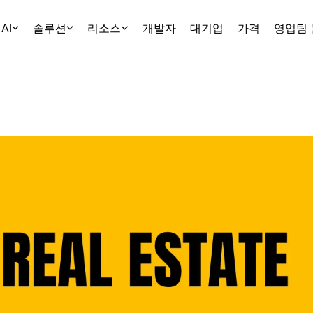
AI
솔루션
리소스
개발자
대기업
가격
영업팀