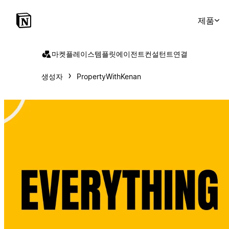
제품
마켓플레이스
템플릿
에이전트
컨설턴트
연결
생성자
PropertyWithKenan