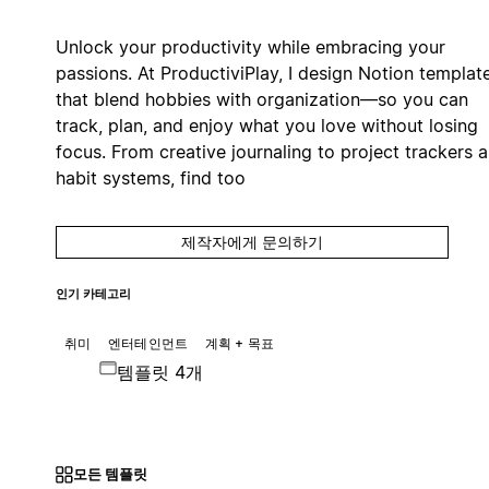
Unlock your productivity while embracing your
passions. At ProductiviPlay, I design Notion templat
that blend hobbies with organization—so you can
track, plan, and enjoy what you love without losing
focus. From creative journaling to project trackers 
habit systems, find too
제작자에게 문의하기
인기 카테고리
취미
엔터테인먼트
계획 + 목표
템플릿 4개
모든 템플릿