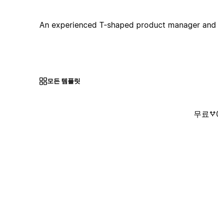
An experienced T-shaped product manager and 
모든 템플릿
무료