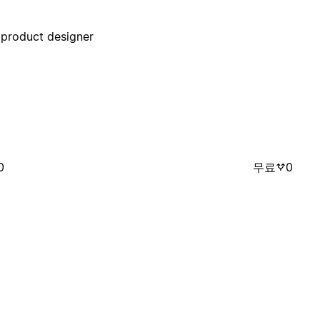
product designer
0
무료
0