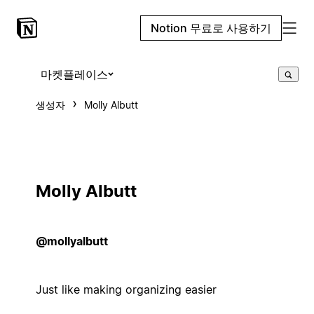
Notion 무료로 사용하기
마켓플레이스
생성자
Molly Albutt
Molly Albutt
@mollyalbutt
Just like making organizing easier