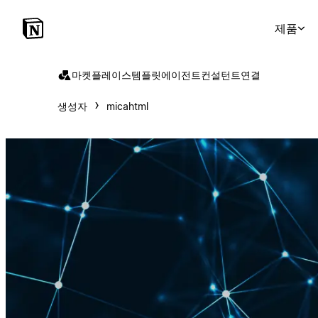
제품
마켓플레이스
템플릿
에이전트
컨설턴트
연결
생성자
micahtml