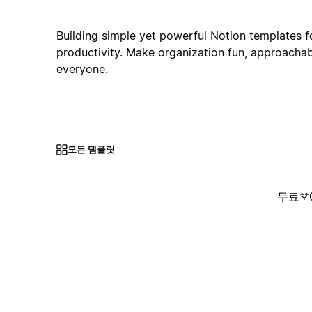
Building simple yet powerful Notion templates for
productivity. Make organization fun, approachabl
everyone.
모든 템플릿
무료