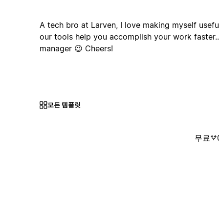
A tech bro at Larven, I love making myself useful
our tools help you accomplish your work faster..
manager 😉 Cheers!
모든 템플릿
무료