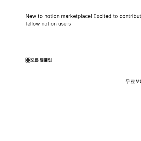
New to notion marketplace! Excited to contribu
fellow notion users
모든 템플릿
무료