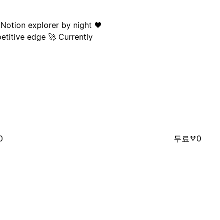
 Notion explorer by night 🖤
etitive edge 🚀 Currently
0
무료
0