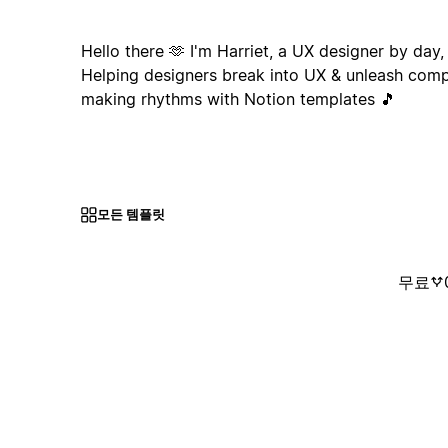
Hello there 🫶 I'm Harriet, a UX designer by day,
Helping designers break into UX & unleash comp
making rhythms with Notion templates 🎵
모든 템플릿
무료