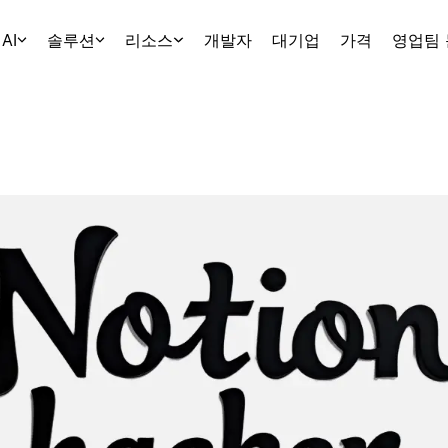
AI
솔루션
리소스
개발자
대기업
가격
영업팀