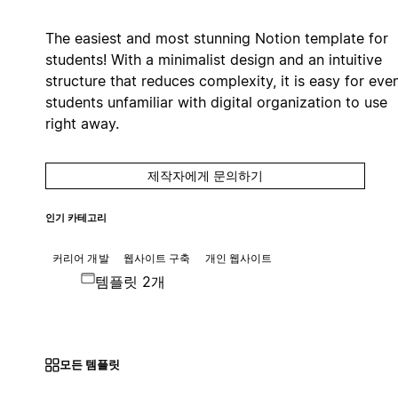
The easiest and most stunning Notion template for
students! With a minimalist design and an intuitive
structure that reduces complexity, it is easy for eve
students unfamiliar with digital organization to use
right away.
제작자에게 문의하기
인기 카테고리
커리어 개발
웹사이트 구축
개인 웹사이트
템플릿 2개
모든 템플릿