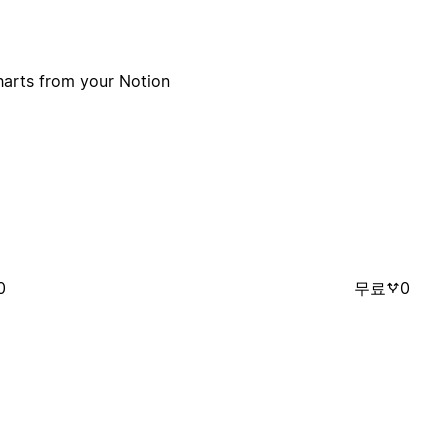
harts from your Notion
0
무료
0