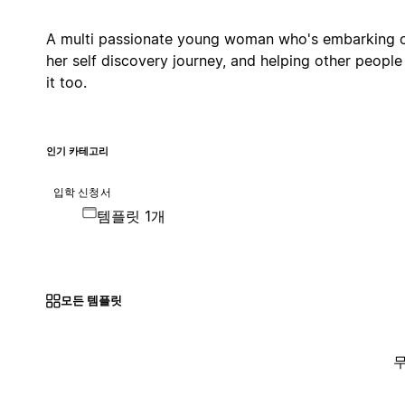
A multi passionate young woman who's embarking 
her self discovery journey, and helping other people
it too.
인기 카테고리
입학 신청서
템플릿 1개
모든 템플릿