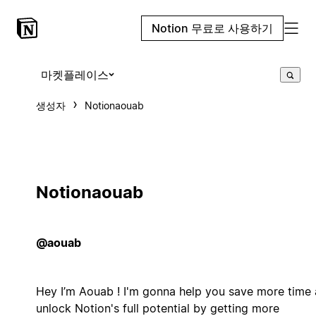
Notion 무료로 사용하기
마켓플레이스
생성자
Notionaouab
Notionaouab
@aouab
Hey I’m Aouab ! I'm gonna help you save more time
unlock Notion's full potential by getting more