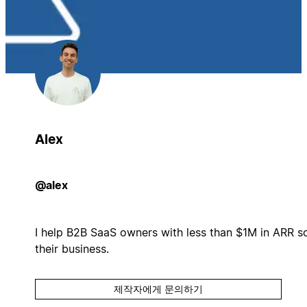
Alex
@alex
I help B2B SaaS owners with less than $1M in ARR s
their business.
제작자에게 문의하기