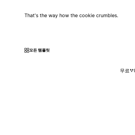
That's the way how the cookie crumbles.
모든 템플릿
무료