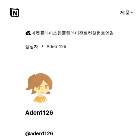
제품
마켓플레이스
템플릿
에이전트
컨설턴트
연결
생성자
Aden1126
Aden1126
@aden1126