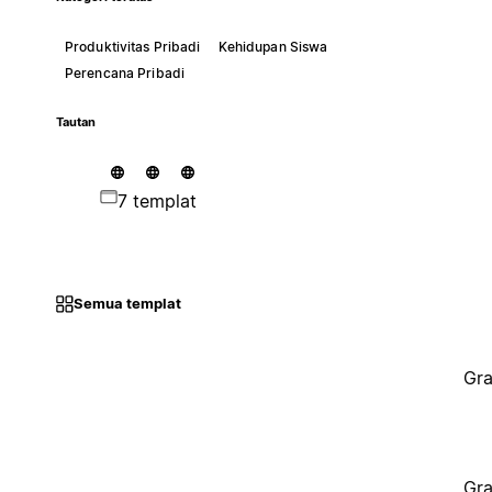
Produktivitas Pribadi
Kehidupan Siswa
Perencana Pribadi
Tautan
7 templat
Semua templat
Gra
Gra