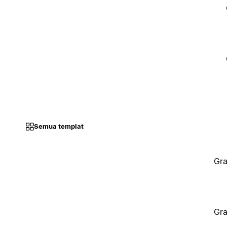
Semua templat
Gra
Gra