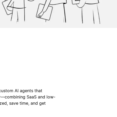
custom AI agents that
ty—combining SaaS and low-
zed, save time, and get