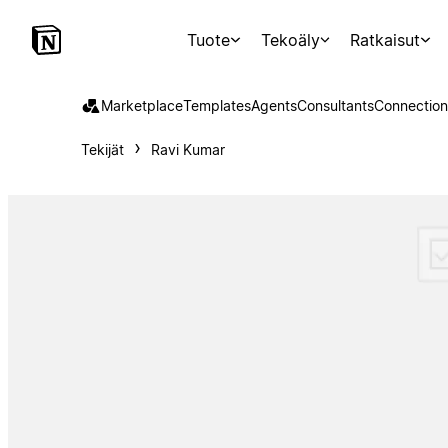
Tuote
Tekoäly
Ratkaisut
Marketplace
Templates
Agents
Consultants
Connection
Tekijät
Ravi Kumar